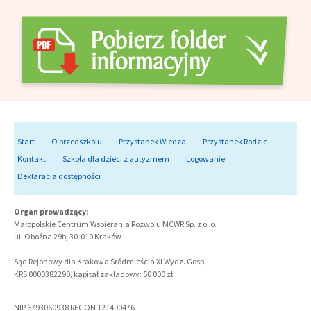
Start
O przedszkolu
Przystanek Wiedza
Przystanek Rodzic
Kontakt
Szkoła dla dzieci z autyzmem
Logowanie
Deklaracja dostępności
Organ prowadzący:
Małopolskie Centrum Wspierania Rozwoju MCWR Sp. z o. o.
ul. Oboźna 29b, 30-010 Kraków
Sąd Rejonowy dla Krakowa Śródmieścia XI Wydz. Gosp.
KRS 0000382290, kapitał zakładowy: 50 000 zł.
NIP 6793060938 REGON 121490476